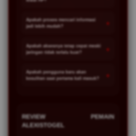
Sangat nyaman. Sebagai situs bandar togel
online terpercaya, kami sudah merancang
Apakah proses mencari informasi
+
jadi lebih mudah?
tampilan agar otomatis menyesuaikan layar
HP, tablet, maupun komputer dengan
Tentu saja. Menu dan fitur disusun secara rapi
sempurna.
dan konsisten, sehingga kamu tidak perlu
Apakah aksesnya tetap cepat meski
+
jaringan tidak terlalu kuat?
bingung mencari apa yang dibutuhkan di situs
bandar togel online kami.
Ya. Kami mengoptimalkan kinerja halaman
agar tetap ringan dan cepat terbuka. Itulah
Apakah pengguna baru akan
+
kesulitan saat pertama kali masuk?
salah satu keunggulan situs bandar togel
online yang mengutamakan kemudahan akses
Sama sekali tidak. Seluruh alur pendaftaran,
seperti Alexistogel.
pengecekan data, hingga transaksi dibuat
sejelas mungkin agar siapa pun bisa langsung
menggunakannya dengan mudah di situs
REVIEW PEMAIN
bandar togel online ini.
ALEXISTOGEL