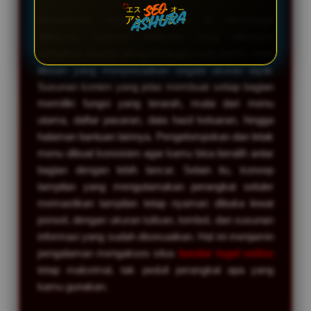
Kemudahan berpindah menu di Alexistogel
didukung susunan halaman yang dibangun
mengikuti standar pengembangan web terkini serta
desain yang menyesuaikan segala ukuran layar.
Susunan konten yang jelas membuat setiap bagian
memiliki fungsi yang terarah, mulai dari menu
utama, daftar pasaran, data hasil keluaran, hingga
halaman bantuan lainnya. Pengelompokan dan letak
menu dibuat konsisten agar kamu bisa beralih antar
bagian dengan lebih lancar. Selain itu, konsep
tampilan yang mengutamakan perangkat seluler
memastikan tampilan tetap nyaman dibuka lewat
ponsel, dengan ukuran tulisan, tombol, dan susunan
informasi yang sudah disesuaikan. Hal ini menjamin
pengalaman mengakses situs
bandar togel online
tetap maksimal, tak peduli perangkat apa yang
kamu gunakan.