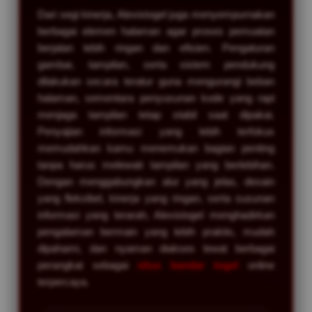
Dari segi kinerja, Alexistogel juga menyempurnakan
berbagai elemen halaman agar proses pemuatan
berjalan lebih ringan dan efisien. Pengaturan
gambar, tampilan, serta sistem pendukung
dilakukan secara teratur guna mengurangi beban
halaman, sementara penyusunan kode yang rapi
menjaga tampilan tetap stabil saat dipakai.
Penyajian informasi yang lebih terfokus
memudahkan kamu menemukan bagian penting
tanpa harus melewati tampilan yang berlebihan.
Dengan menggabungkan alur yang jelas, desain
yang fleksibel, kinerja yang ringan, serta susunan
informasi yang terarah, Alexistogel menghadirkan
pengalaman bermain yang lebih praktis, mudah
dipahami, dan nyaman diakses lewat berbagai
perangkat sebagai
situs bandar togel
online
terpercaya.