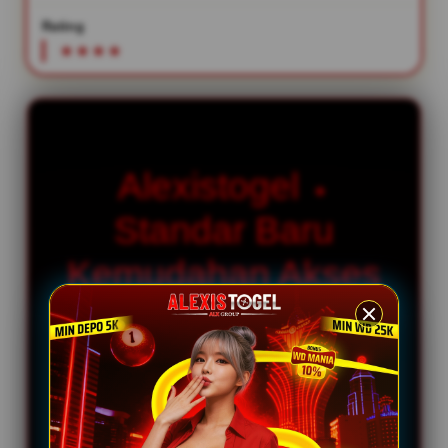
i
Rating
c
e
n
s
e
d
e
Alexistogel ⬩
t
a
Standar Baru
i
l
Kemudahan Akses
s
pada Situs Bandar
Togel Online
Terpercaya