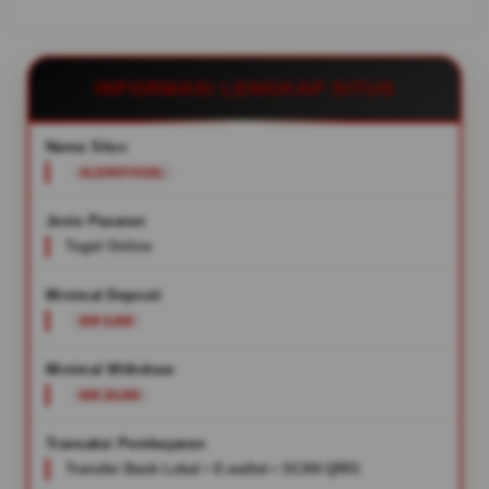
terpercaya.
Didukung
tampilan
modern,
INFORMASI LENGKAP SITUS
menu
mudah
dipahami,
Nama Situs
serta sistem
ALEXISTOGEL
yang
menjamin
Jenis Pasaran
kenyamanan
Togel Online
dan
keamanan
Minimal Deposit
bermain
Anda setiap
IDR 5,000
saat.
Minimal Withdraw
V
IDR 25,000
i
e
Transaksi Pembayaran
w
Transfer Bank Lokal • E-wallet • SCAN QRIS
l