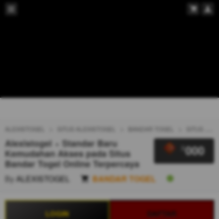
ALEXISTOGEL
SITUS ALEXISTOGEL
BANDAR TOGEL
SITUS BANDAR TOGEL
Alexistogel ⬩ Standar Baru
000
5
Kemudahan Akses pada Situs
Bandar Togel Online Terpercaya
By
ALEXISTOGEL
BANDAR TOGEL
LOGIN
DAFTAR