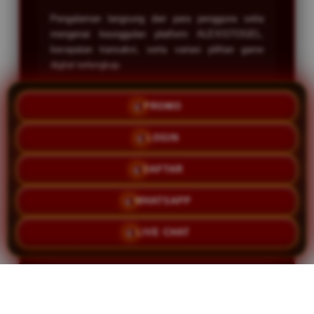
Pengalaman langsung dari para pengguna setia
mengenai keunggulan platform ALEXISTOGEL,
kecepatan transaksi, serta variasi pilihan game
digital terlengkap.
PROMO
Ulasan dari Sari
★
★
★
★
★
LOGIN
Bandung
DAFTAR
Sudah coba banyak tempat, baru di sini
WHATSAPP
rasanya beda. Situs bandar togel online ini
tampilannya rapi dan tidak bikin pusing saat
LIVE CHAT
dicari.
‹