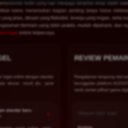
nyusunan kode yang rapi menjaga tampilan tetap stabil saat 
ahkan kamu menemukan bagian penting tanpa harus melewati
ng jelas, desain yang fleksibel, kinerja yang ringan, serta su
ngalaman bermain yang lebih praktis, mudah dipahami, dan n
dar togel
online terpercaya.
GEL
REVIEW PEMAI
ar togel online dengan standar
Pengalaman langsung dari p
 akurat, result jitu, serta
keunggulan platform ALEXIS
serta variasi pilihan game digi
an standar baru
+
Ulasan dari Budi
?