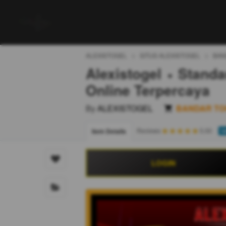
ALEXISTOGEL
SITUS ALEXISTOGEL
BAN
Alexistogel ⬩ Stand
Online Terpercaya
By
ALEXISTOGEL
BANDAR TO
5.00
Reviews
5.00
Item Details
10
stars
LOGIN