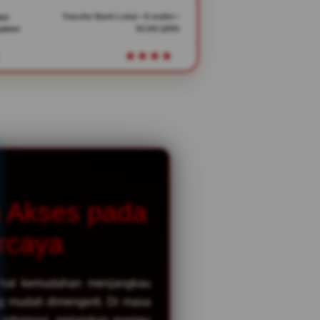
Transfer Bank Lokal • E-wallet •
ksi
yaran
SCAN QRIS
n Akses pada
ercaya
 hal kemudahan menjangkau
ang mudah dimengerti. Di masa