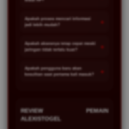
Sangat nyaman. Sebagai situs bandar togel
online terpercaya, kami sudah merancang
Apakah proses mencari informasi
+
jadi lebih mudah?
tampilan agar otomatis menyesuaikan layar
HP, tablet, maupun komputer dengan
Tentu saja. Menu dan fitur disusun secara rapi
sempurna.
dan konsisten, sehingga kamu tidak perlu
Apakah aksesnya tetap cepat meski
+
jaringan tidak terlalu kuat?
bingung mencari apa yang dibutuhkan di situs
bandar togel online kami.
Ya. Kami mengoptimalkan kinerja halaman
agar tetap ringan dan cepat terbuka. Itulah
Apakah pengguna baru akan
+
kesulitan saat pertama kali masuk?
salah satu keunggulan situs bandar togel
online yang mengutamakan kemudahan akses
Sama sekali tidak. Seluruh alur pendaftaran,
seperti Alexistogel.
pengecekan data, hingga transaksi dibuat
sejelas mungkin agar siapa pun bisa langsung
menggunakannya dengan mudah di situs
REVIEW PEMAIN
bandar togel online ini.
ALEXISTOGEL