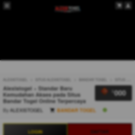
ALEXISTOGEL
SITUS ALEXISTOGEL
BANDAR TOGEL
SITUS BANDAR TOGEL
Alexistogel ⬩ Standar Baru
000
5
Kemudahan Akses pada Situs
Bandar Togel Online Terpercaya
By
ALEXISTOGEL
BANDAR TOGEL
LOGIN
DAFTAR