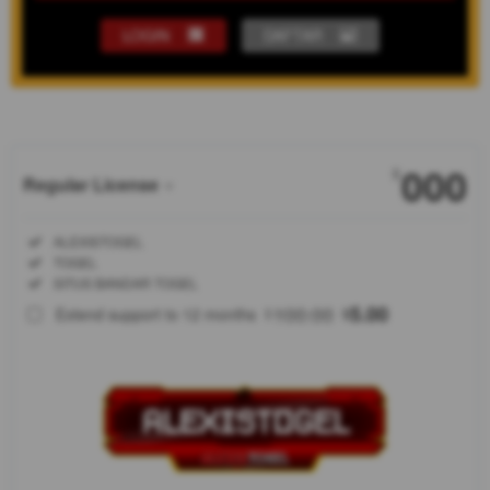
LOGIN
DAFTAR
Show More
000
5
Regular License
Regular
Included:
ALEXISTOGEL
License
Included:
TOGEL
SELECTED
Included:
SITUS BANDAR TOGEL
88
$
100.00
5.00
Extend support to 12 months
$
$
Alexistogel
menjadi
standar baru
kemudahan
akses pada
situs bandar
togel online