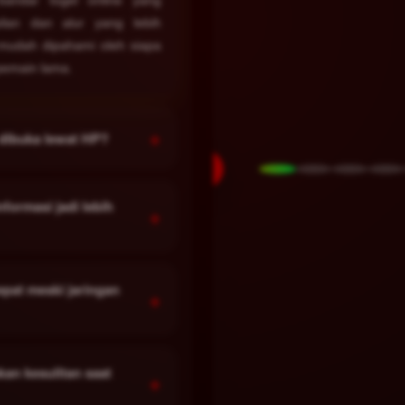
 bandar togel online yang
Surabaya
ilan dan alur yang lebih
 mudah dipahami oleh siapa
pemain lama.
+
 dibuka lewat HP?
‹
situs bandar togel online
 merancang tampilan agar
formasi jadi lebih
+
layar HP, tablet, maupun
.
ur disusun secara rapi dan
tidak perlu bingung mencari
pat meski jaringan
+
s bandar togel online kami.
kinerja halaman agar tetap
Itulah salah satu keunggulan
an kesulitan saat
+
line yang mengutamakan