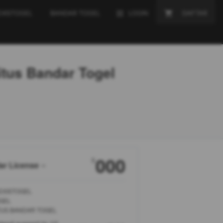
EXISTOGEL
BANDAR TOGEL
LOGIN
DAFTAR
tus Bandar Togel
000
5
ar License
88
lar License
$
SELECTED
luded:
EXISTOGEL
luded:
istogel menjadi standar baru kemudahan
GEL
luded:
TUS BANDAR TOGEL
s pada situs bandar togel online
ercaya. Didukung tampilan modern,