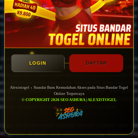
 membutuhkan platform yang tak sekadar menyajikan beragam
ng cepat, praktis, dan nyaman tanpa tampilan yang membingu
an setiap detail pemakaian, mulai dari susunan menu, letak f
 bisa menemukan apa yang dicari dengan lebih gampang. 
bandar togel online yang mengutamakan pengalaman akses m
i Alexistogel didukung susunan halaman yang dibangun men
LOGIN
DAFTAR
ang menyesuaikan segala ukuran layar. Susunan konten yang 
 mulai dari menu utama, daftar pasaran, data hasil keluaran, h
u dibuat konsisten agar kamu bisa beralih antar bagian deng
Alexistogel ⬩ Standar Baru Kemudahan Akses pada Situs Bandar Togel
amakan perangkat seluler memastikan tampilan tetap nyaman
Online Terpercaya
 susunan informasi yang sudah disesuaikan. Hal ini menjami
© COPYRIGHT 2026 SEO ASHURA | ALEXISTOGEL
ksimal, tak peduli perangkat apa yang kamu gunakan.
ogel juga menyempurnakan berbagai elemen halaman agar pro
ran gambar, tampilan, serta sistem pendukung dilakukan se