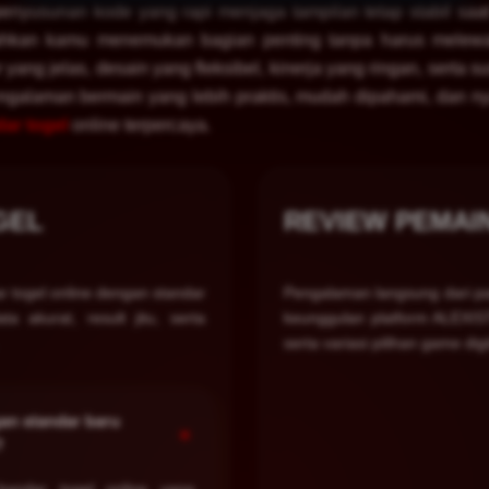
nyusunan kode yang rapi menjaga tampilan tetap stabil saat 
ahkan kamu menemukan bagian penting tanpa harus melewati
ng jelas, desain yang fleksibel, kinerja yang ringan, serta su
ngalaman bermain yang lebih praktis, mudah dipahami, dan n
dar togel
online terpercaya.
GEL
REVIEW PEMAI
ar togel online dengan standar
Pengalaman langsung dari p
 akurat, result jitu, serta
keunggulan platform ALEXIS
serta variasi pilihan game digi
an standar baru
+
Ulasan dari Budi
?