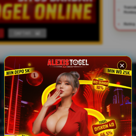
s
Transa
Pemba
Rating
DAFTAR
 ⬩ Standar Baru Kemudaha
 Bandar Togel Online Terp
s bandar togel online yang membawa standar baru dalam
 tertata rapi, alur navigasi simpel, serta susunan halaman y