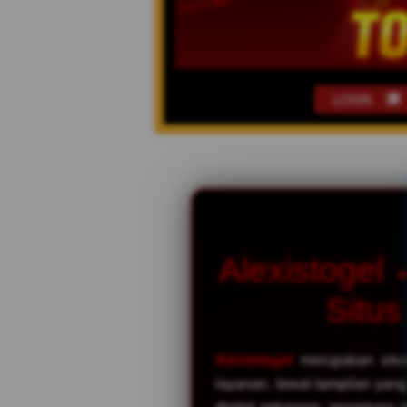
LOGIN
Alexistogel
Situs
Alexistogel
merupakan situ
layanan, lewat tampilan yang