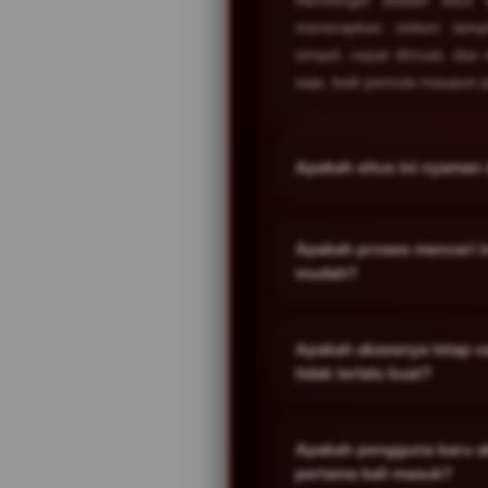
Alexistogel adalah situs
menerapkan sistem tamp
simpel, cepat dimuat, dan
saja, baik pemula maupun 
Apakah situs ini nyaman
Sangat nyaman. Sebagai 
terpercaya, kami sudah
Apakah proses mencari in
mudah?
otomatis menyesuaikan 
komputer dengan sempurna
Tentu saja. Menu dan fit
konsisten, sehingga kamu 
Apakah aksesnya tetap ce
tidak terlalu kuat?
apa yang dibutuhkan di situ
Ya. Kami mengoptimalkan 
ringan dan cepat terbuka. 
Apakah pengguna baru ak
pertama kali masuk?
situs bandar togel on