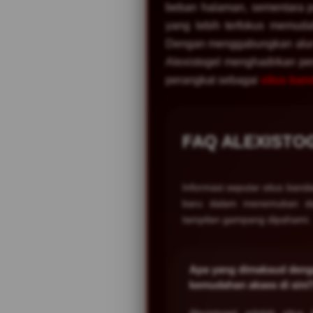
beban halaman, sementara pe
yang lebih terfokus memud
Dengan menggabungkan alur ya
Alexistogel menghadirkan pe
perangkat sebagai
situs ban
FAQ ALEXISTO
Informasi seputar situs band
baru dalam menemukan data
tampilan gampang dipahami.
Apa yang dimaksud deng
kemudahan akses di sini