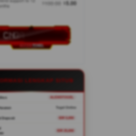
tend support to 12
100.00
5.00
$
$
 mudah dipahami, serta sistem yang
nths
amin kenyamanan dan keamanan
ain Anda setiap saat.
FORMASI LENGKAP SITUS
ALEXISTOGEL
itus
Togel Online
Pasaran
IDR 5,000
l Deposit
l
IDR 25,000
aw