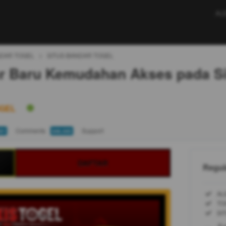
AL
DAR TOGEL
SITUS BANDAR TOGEL
ar Baru Kemudahan Akses pada Si
GEL
Comments
Support
01
846.945
DAFTAR
Regul
Regu
Inc
AL
Inc
Alex
TO
Inc
SI
akse
terp