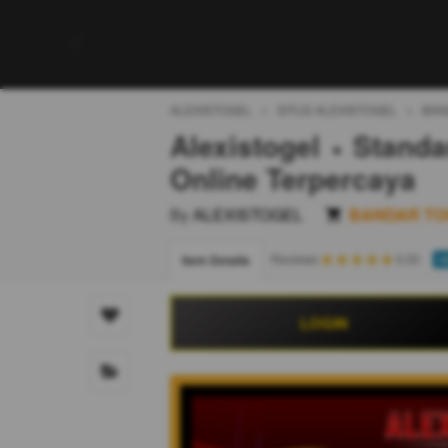
ALEXISTOGEL
SITUS ALEXISTOGEL
BAN
Alexistogel ⬩ Stand
Online Terpercaya
By
ALEXISTOGEL
BANDAR TO
5.00
Reviews
5.00
Item Details
10
stars
LOGIN