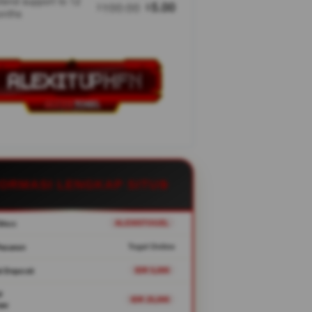
tend support to 12
100.00
5.00
$
$
 mudah dipahami, serta sistem yang
nths
amin kenyamanan dan keamanan
ain Anda setiap saat.
FORMASI LENGKAP SITUS
ALEXISTOGEL
itus
Togel Online
Pasaran
IDR 5,000
l Deposit
l
IDR 25,000
aw