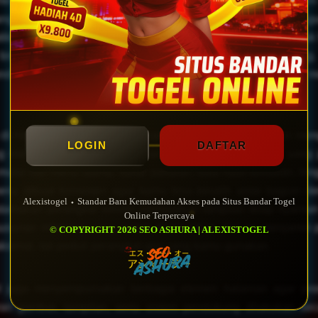
 membutuhkan platform yang tak sekadar menyajikan beragam
ng cepat, praktis, dan nyaman tanpa tampilan yang membingu
an setiap detail pemakaian, mulai dari susunan menu, letak f
 bisa menemukan apa yang dicari dengan lebih gampang. 
bandar togel online yang mengutamakan pengalaman akses m
i Alexistogel didukung susunan halaman yang dibangun men
LOGIN
DAFTAR
ang menyesuaikan segala ukuran layar. Susunan konten yang 
 mulai dari menu utama, daftar pasaran, data hasil keluaran, h
u dibuat konsisten agar kamu bisa beralih antar bagian deng
Alexistogel ⬩ Standar Baru Kemudahan Akses pada Situs Bandar Togel
amakan perangkat seluler memastikan tampilan tetap nyaman
Online Terpercaya
 susunan informasi yang sudah disesuaikan. Hal ini menjami
© COPYRIGHT 2026 SEO ASHURA | ALEXISTOGEL
ksimal, tak peduli perangkat apa yang kamu gunakan.
ogel juga menyempurnakan berbagai elemen halaman agar pro
ran gambar, tampilan, serta sistem pendukung dilakukan se