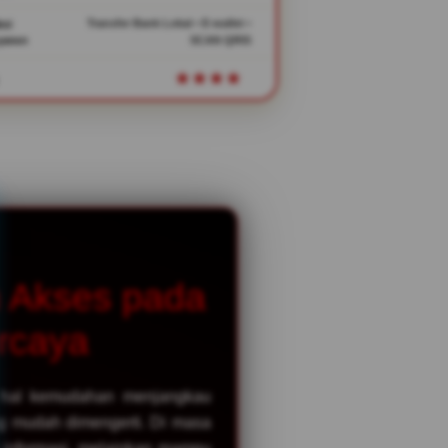
Transfer Bank Lokal • E-wallet •
ksi
yaran
SCAN QRIS
n Akses pada
ercaya
 hal kemudahan menjangkau
ang mudah dimengerti. Di masa