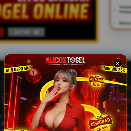
s
Transa
Pemba
Rating
DAFTAR
 ⬩ Standar Baru Kemudaha
 Bandar Togel Online Terp
s bandar togel online yang membawa standar baru dalam
 tertata rapi, alur navigasi simpel, serta susunan halaman y