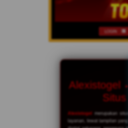
LOGIN
Alexistogel
Situs
Alexistogel
merupakan situ
layanan, lewat tampilan yang