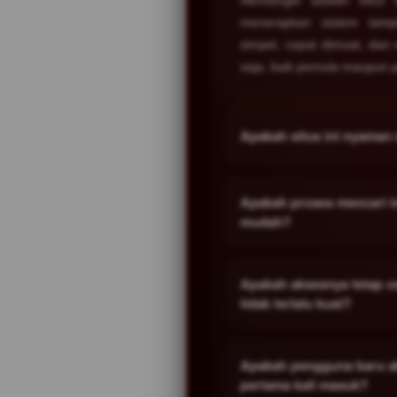
Alexistogel adalah situs
menerapkan sistem tamp
simpel, cepat dimuat, dan
saja, baik pemula maupun 
Apakah situs ini nyaman
Sangat nyaman. Sebagai 
terpercaya, kami sudah
Apakah proses mencari in
mudah?
otomatis menyesuaikan 
komputer dengan sempurna
Tentu saja. Menu dan fit
konsisten, sehingga kamu 
Apakah aksesnya tetap ce
tidak terlalu kuat?
apa yang dibutuhkan di situ
Ya. Kami mengoptimalkan 
ringan dan cepat terbuka. 
Apakah pengguna baru ak
pertama kali masuk?
situs bandar togel on