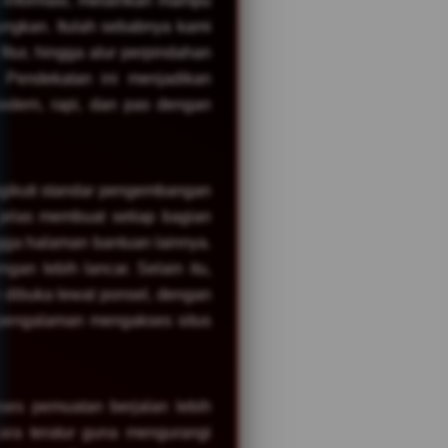
 informasi, melainkan mampu
ngkan. Itulah sebabnya kami
itur, hingga alur perpindahan
Pendekatan ini menjadikan
odern, rapi, dan pas dengan
gikuti standar pengembangan
jelas membuat setiap bagian
ingga halaman bantuan lainnya.
an lebih lancar. Selain itu,
 dibuka lewat ponsel, dengan
n pengalaman mengakses situs
ses pemuatan berjalan lebih
cara teratur guna mengurangi