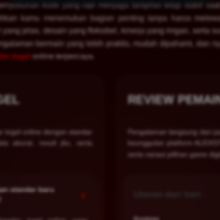
nyusunan kode yang rapi menjaga tampilan tetap stabil saat 
ahkan kamu menemukan bagian penting tanpa harus melewati
ng jelas, desain yang fleksibel, kinerja yang ringan, serta su
ngalaman bermain yang lebih praktis, mudah dipahami, dan n
dar togel
online terpercaya.
GEL
REVIEW PEMAI
ar togel online dengan standar
Pengalaman langsung dari p
 akurat, result jitu, serta
keunggulan platform ALEXIS
serta variasi pilihan game digi
an standar baru
+
Ulasan dari Budi
?