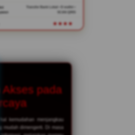
Transfer Bank Lokal • E-wallet •
ksi
yaran
SCAN QRIS
n Akses pada
ercaya
 hal kemudahan menjangkau
ang mudah dimengerti. Di masa