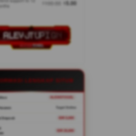
tend support to 12
100.00
5.00
$
$
 mudah dipahami, serta sistem yang
nths
amin kenyamanan dan keamanan
ain Anda setiap saat.
FORMASI LENGKAP SITUS
ALEXISTOGEL
itus
Togel Online
Pasaran
IDR 5,000
l Deposit
l
IDR 25,000
aw