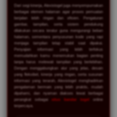
Dari segi kinerja, Alexistogel juga menyempurnakan
berbagai elemen halaman agar proses pemuatan
berjalan lebih ringan dan efisien. Pengaturan
gambar, tampilan, serta sistem pendukung
dilakukan secara teratur guna mengurangi beban
halaman, sementara penyusunan kode yang rapi
menjaga tampilan tetap stabil saat dipakai.
Penyajian informasi yang lebih terfokus
memudahkan kamu menemukan bagian penting
tanpa harus melewati tampilan yang berlebihan.
Dengan menggabungkan alur yang jelas, desain
yang fleksibel, kinerja yang ringan, serta susunan
informasi yang terarah, Alexistogel menghadirkan
pengalaman bermain yang lebih praktis, mudah
dipahami, dan nyaman diakses lewat berbagai
perangkat sebagai
situs bandar togel
online
terpercaya.