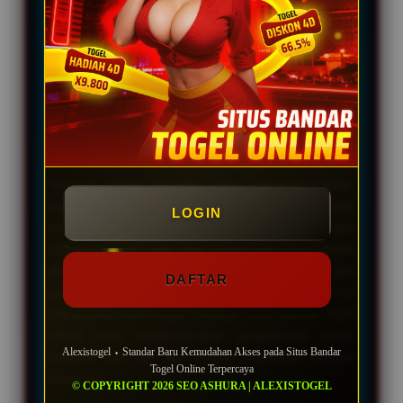
Alexistogel
merupakan situs bandar togel online
yang membawa standar baru dalam hal kemudahan
menjangkau layanan, lewat tampilan yang tertata
rapi, alur navigasi simpel, serta susunan halaman
yang mudah dimengerti. Di masa digital sekarang,
pengguna membutuhkan platform yang tak sekadar
menyajikan beragam informasi, melainkan mampu
memberikan proses akses yang cepat, praktis, dan
nyaman tanpa tampilan yang membingungkan.
Itulah sebabnya kami dirancang dengan
LOGIN
memperhatikan setiap detail pemakaian, mulai dari
susunan menu, letak fitur, hingga alur perpindahan
antar halaman, agar kamu bisa menemukan apa
DAFTAR
yang dicari dengan lebih gampang. Pendekatan ini
menjadikan Alexistogel sebagai situs bandar togel
online yang mengutamakan pengalaman akses
Alexistogel ⬩ Standar Baru Kemudahan Akses pada Situs Bandar
modern, rapi, dan pas dengan kebutuhan pemain
Togel Online Terpercaya
masa kini.
© COPYRIGHT 2026 SEO ASHURA | ALEXISTOGEL