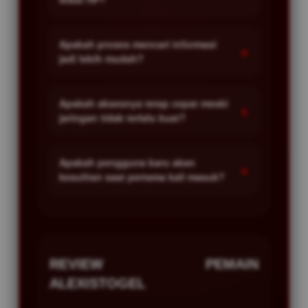
Sangat nyaman. Sebagai situs bandar togel
online terpercaya, kami sudah merancang
Apakah proses mencari informasi
+
jadi lebih mudah?
tampilan agar otomatis menyesuaikan layar
HP, tablet, maupun komputer dengan
Tentu saja. Menu dan fitur disusun secara rapi
sempurna.
dan konsisten, sehingga kamu tidak perlu
Apakah aksesnya tetap cepat meski
+
jaringan tidak terlalu kuat?
bingung mencari apa yang dibutuhkan di situs
bandar togel online kami.
Ya. Kami mengoptimalkan kinerja halaman
agar tetap ringan dan cepat terbuka. Itulah
Apakah pengguna baru akan
+
kesulitan saat pertama kali masuk?
salah satu keunggulan situs bandar togel
online yang mengutamakan kemudahan akses
Sama sekali tidak. Seluruh alur pendaftaran,
seperti Alexistogel.
pengecekan data, hingga transaksi dibuat
sejelas mungkin agar siapa pun bisa langsung
menggunakannya dengan mudah di situs
REVIEW PEMAIN
bandar togel online ini.
ALEXISTOGEL