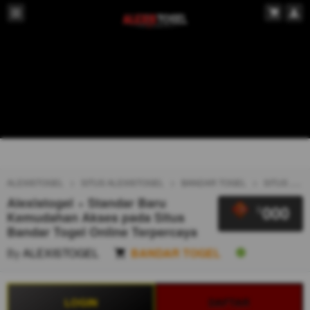
ALEXISTOGEL
SITUS ALEXISTOGEL
BANDAR TOGEL
SITUS BANDAR TOGEL
Alexistogel ⬩ Standar Baru
000
5
Kemudahan Akses pada Situs
Bandar Togel Online Terpercaya
By
ALEXISTOGEL
BANDAR TOGEL
LOGIN
DAFTAR