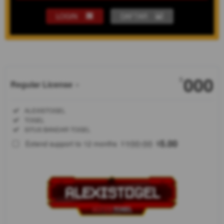
LOGIN
DAFTAR
Show More
000
5
Regular License
Regular
Included:
ALEXISTOGEL
License
Included:
TOGEL
SELECTED
Included:
SITUS BANDAR TOGEL
88
$
100.00
5.00
Extend support to 12 months
$
$
Alexistogel
menjadi
standar baru
kemudahan
akses pada
situs bandar
togel online