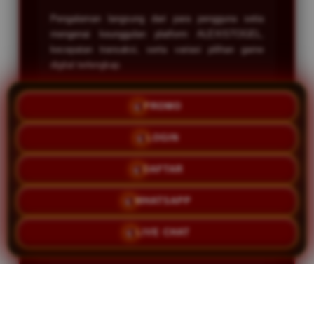
Pengalaman langsung dari para pengguna setia
mengenai keunggulan platform ALEXISTOGEL,
kecepatan transaksi, serta variasi pilihan game
digital terlengkap.
PROMO
Ulasan dari Sari
★
★
★
★
★
LOGIN
Bandung
DAFTAR
Sudah coba banyak tempat, baru di sini
WHATSAPP
rasanya beda. Situs bandar togel online ini
tampilannya rapi dan tidak bikin pusing saat
LIVE CHAT
dicari.
‹