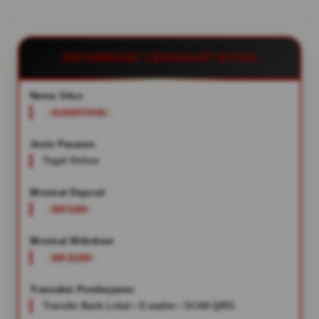
terpercaya.
Didukung
tampilan
modern,
INFORMASI LENGKAP SITUS
menu
mudah
dipahami,
Nama Situs
serta sistem
ALEXISTOGEL
yang
menjamin
Jenis Pasaran
kenyamanan
Togel Online
dan
keamanan
Minimal Deposit
bermain
Anda setiap
IDR 5,000
saat.
Minimal Withdraw
V
IDR 25,000
i
e
Transaksi Pembayaran
w
Transfer Bank Lokal • E-wallet • SCAN QRIS
l