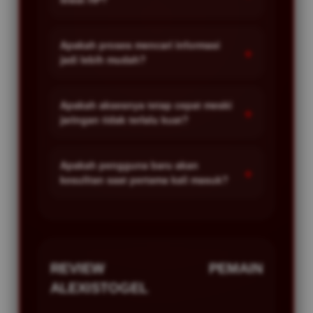
Sangat nyaman. Sebagai situs bandar togel
online terpercaya, kami sudah merancang
Apakah proses mencari informasi
+
jadi lebih mudah?
tampilan agar otomatis menyesuaikan layar
HP, tablet, maupun komputer dengan
Tentu saja. Menu dan fitur disusun secara rapi
sempurna.
dan konsisten, sehingga kamu tidak perlu
Apakah aksesnya tetap cepat meski
+
jaringan tidak terlalu kuat?
bingung mencari apa yang dibutuhkan di situs
bandar togel online kami.
Ya. Kami mengoptimalkan kinerja halaman
agar tetap ringan dan cepat terbuka. Itulah
Apakah pengguna baru akan
+
kesulitan saat pertama kali masuk?
salah satu keunggulan situs bandar togel
online yang mengutamakan kemudahan akses
Sama sekali tidak. Seluruh alur pendaftaran,
seperti Alexistogel.
pengecekan data, hingga transaksi dibuat
sejelas mungkin agar siapa pun bisa langsung
menggunakannya dengan mudah di situs
REVIEW PEMAIN
bandar togel online ini.
ALEXISTOGEL