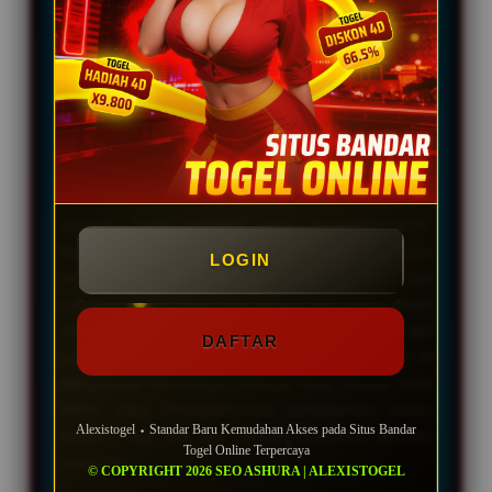
Alexistogel
merupakan situs bandar togel online
yang membawa standar baru dalam hal kemudahan
menjangkau layanan, lewat tampilan yang tertata
rapi, alur navigasi simpel, serta susunan halaman
yang mudah dimengerti. Di masa digital sekarang,
pengguna membutuhkan platform yang tak sekadar
menyajikan beragam informasi, melainkan mampu
memberikan proses akses yang cepat, praktis, dan
nyaman tanpa tampilan yang membingungkan.
Itulah sebabnya kami dirancang dengan
LOGIN
memperhatikan setiap detail pemakaian, mulai dari
susunan menu, letak fitur, hingga alur perpindahan
antar halaman, agar kamu bisa menemukan apa
DAFTAR
yang dicari dengan lebih gampang. Pendekatan ini
menjadikan Alexistogel sebagai situs bandar togel
online yang mengutamakan pengalaman akses
Alexistogel ⬩ Standar Baru Kemudahan Akses pada Situs Bandar
modern, rapi, dan pas dengan kebutuhan pemain
Togel Online Terpercaya
masa kini.
© COPYRIGHT 2026 SEO ASHURA | ALEXISTOGEL