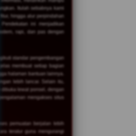
 informasi, melainkan mampu
ngkan. Itulah sebabnya kami
itur, hingga alur perpindahan
Pendekatan ini menjadikan
odern, rapi, dan pas dengan
gikuti standar pengembangan
jelas membuat setiap bagian
ingga halaman bantuan lainnya.
an lebih lancar. Selain itu,
 dibuka lewat ponsel, dengan
n pengalaman mengakses situs
ses pemuatan berjalan lebih
cara teratur guna mengurangi