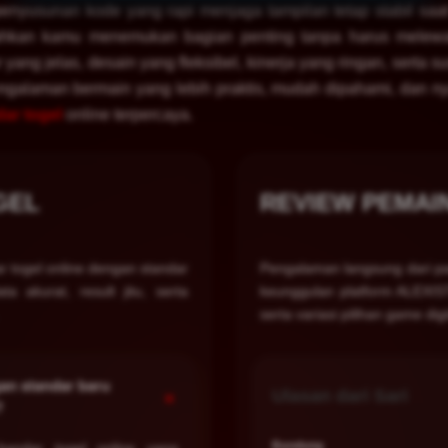
nyusunan kode yang rapi menjaga tampilan tetap stabil saat 
ahkan kamu menemukan bagian penting tanpa harus melewati
ng jelas, desain yang fleksibel, kinerja yang ringan, serta su
ngalaman bermain yang lebih praktis, mudah dipahami, dan n
dar togel
online terpercaya.
GEL
REVIEW PEMAI
ar togel online dengan standar
Pengalaman langsung dari p
 akurat, result jitu, serta
keunggulan platform ALEXIS
serta variasi pilihan game digi
an standar baru
+
Ulasan dari Budi
?