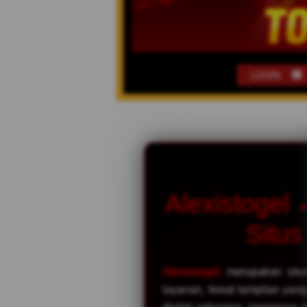
LOGIN
Alexistogel
Situs
Alexistogel
merupakan situ
layanan, lewat tampilan yang