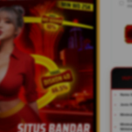
Ex
menu
mo
menj
berm
V
i
e
w
l
i
c
e
IN
n
s
e
Nama S
d
Jenis 
e
t
Minima
a
i
Minima
Withdr
l