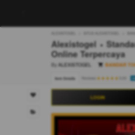
ALEXISTOGEL
SITUS ALEXISTOGEL
BAN
Alexistogel ⬩ Stand
Online Terpercaya
By
ALEXISTOGEL
BANDAR TO
5.00
Reviews
5.00
Item Details
10
stars
LOGIN