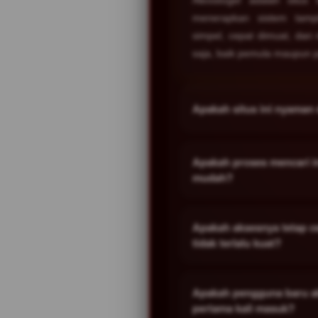
Alexistogel adalah situs
menerapkan sistem tamp
simpel, cepat dimuat, dan
saja, baik pemula maupun 
Apakah situs ini nyaman
Sangat nyaman. Sebagai 
terpercaya, kami sudah
Apakah proses mencari in
mudah?
otomatis menyesuaikan 
komputer dengan sempurna
Tentu saja. Menu dan fit
konsisten, sehingga kamu 
Apakah aksesnya tetap ce
tidak terlalu kuat?
apa yang dibutuhkan di situ
Ya. Kami mengoptimalkan 
ringan dan cepat terbuka. 
Apakah pengguna baru ak
pertama kali masuk?
situs bandar togel on