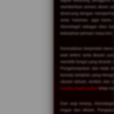
digital sekarang, pengguna
memberikan proses akses ya
dirancang dengan memperhatik
antar halaman, agar kamu
Alexistogel sebagai situs 
kebutuhan pemain masa kini.
Kemudahan berpindah menu d
web terkini serta desain y
memiliki fungsi yang terarah,
Pengelompokan dan letak men
konsep tampilan yang mengut
ukuran tulisan, tombol, dan
bandar togel online
tetap ma
Dari segi kinerja, Alexist
ringan dan efisien. Pengatu