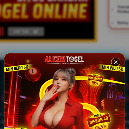
s
Transa
Pemba
Rating
DAFTAR
 ⬩ Standar Baru Kemudaha
 Bandar Togel Online Terp
s bandar togel online yang membawa standar baru dalam
 tertata rapi, alur navigasi simpel, serta susunan halaman y