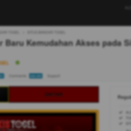
AL
DAR TOGEL
SITUS BANDAR TOGEL
ar Baru Kemudahan Akses pada Si
GEL
Comments
Support
01
846.945
DAFTAR
Regul
Regu
Inc
AL
Inc
Alex
TO
Inc
SI
akse
terp