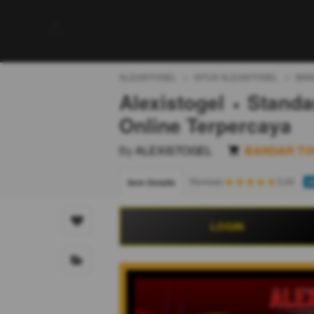
ALEXISTOGEL
SITUS ALEXISTOGEL
BAN
Alexistogel ⬩ Stand
Online Terpercaya
By
ALEXISTOGEL
BANDAR TO
5.00
Reviews
5.00
Item Details
10
stars
LOGIN