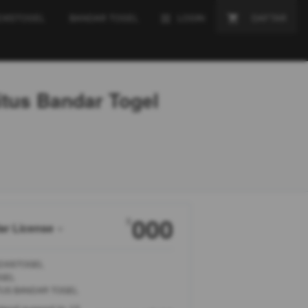
EXISTOGEL
BANDAR TOGEL
LOGIN
DAFTAR
tus Bandar Togel
000
5
ar License
88
lar License
$
SELECTED
luded:
EXISTOGEL
luded:
istogel menjadi standar baru kemudahan
GEL
luded:
TUS BANDAR TOGEL
s pada situs bandar togel online
ercaya. Didukung tampilan modern,