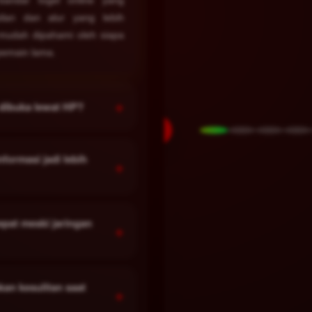
 bandar togel online yang
Surabaya
ilan dan alur yang lebih
 mudah dipahami oleh siapa
pemain lama.
+
 dibuka lewat HP?
‹
situs bandar togel online
 merancang tampilan agar
formasi jadi lebih
+
layar HP, tablet, maupun
.
ur disusun secara rapi dan
tidak perlu bingung mencari
pat meski jaringan
+
s bandar togel online kami.
kinerja halaman agar tetap
Itulah salah satu keunggulan
an kesulitan saat
+
line yang mengutamakan