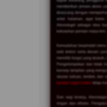
digital sekarang, pengguna
memberikan proses akses ya
dirancang dengan memperhatik
antar halaman, agar kamu
Alexistogel sebagai situs 
kebutuhan pemain masa kini.
Kemudahan berpindah menu d
web terkini serta desain y
memiliki fungsi yang terarah,
Pengelompokan dan letak men
konsep tampilan yang mengut
ukuran tulisan, tombol, dan
bandar togel online
tetap ma
Dari segi kinerja, Alexist
ringan dan efisien. Pengatu