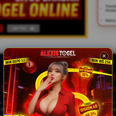
s
Transa
Pemba
Rating
DAFTAR
 ⬩ Standar Baru Kemudaha
 Bandar Togel Online Terp
s bandar togel online yang membawa standar baru dalam
 tertata rapi, alur navigasi simpel, serta susunan halaman y