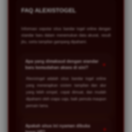
FAQ ALEXISTOGEL
Informasi seputar situs bandar togel online dengan
standar baru dalam menemukan data akurat, result
jitu, serta tampilan gampang dipahami.
Apa yang dimaksud dengan standar
+
baru kemudahan akses di sini?
Alexistogel adalah situs bandar togel online
yang menerapkan sistem tampilan dan alur
yang lebih simpel, cepat dimuat, dan mudah
dipahami oleh siapa saja, baik pemula maupun
pemain lama.
Apakah situs ini nyaman dibuka
+
lewat HP?