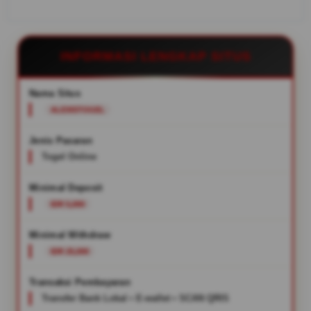
terpercaya.
Didukung
tampilan
modern,
INFORMASI LENGKAP SITUS
menu
mudah
dipahami,
Nama Situs
serta sistem
ALEXISTOGEL
yang
menjamin
Jenis Pasaran
kenyamanan
Togel Online
dan
keamanan
Minimal Deposit
bermain
Anda setiap
IDR 5,000
saat.
Minimal Withdraw
V
IDR 25,000
i
e
Transaksi Pembayaran
w
Transfer Bank Lokal • E-wallet • SCAN QRIS
l