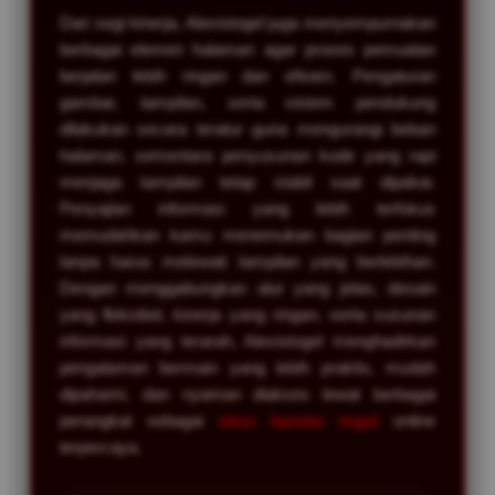
Dari segi kinerja, Alexistogel juga menyempurnakan
berbagai elemen halaman agar proses pemuatan
berjalan lebih ringan dan efisien. Pengaturan
gambar, tampilan, serta sistem pendukung
dilakukan secara teratur guna mengurangi beban
halaman, sementara penyusunan kode yang rapi
menjaga tampilan tetap stabil saat dipakai.
Penyajian informasi yang lebih terfokus
memudahkan kamu menemukan bagian penting
tanpa harus melewati tampilan yang berlebihan.
Dengan menggabungkan alur yang jelas, desain
yang fleksibel, kinerja yang ringan, serta susunan
informasi yang terarah, Alexistogel menghadirkan
pengalaman bermain yang lebih praktis, mudah
dipahami, dan nyaman diakses lewat berbagai
perangkat sebagai
situs bandar togel
online
terpercaya.