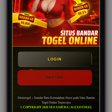
Alexistogel
merupakan situs bandar togel online
yang membawa standar baru dalam hal kemudahan
menjangkau layanan, lewat tampilan yang tertata
rapi, alur navigasi simpel, serta susunan halaman
yang mudah dimengerti. Di masa digital sekarang,
pengguna membutuhkan platform yang tak sekadar
menyajikan beragam informasi, melainkan mampu
memberikan proses akses yang cepat, praktis, dan
nyaman tanpa tampilan yang membingungkan.
Itulah sebabnya kami dirancang dengan
LOGIN
memperhatikan setiap detail pemakaian, mulai dari
susunan menu, letak fitur, hingga alur perpindahan
antar halaman, agar kamu bisa menemukan apa
DAFTAR
yang dicari dengan lebih gampang. Pendekatan ini
menjadikan Alexistogel sebagai situs bandar togel
online yang mengutamakan pengalaman akses
Alexistogel ⬩ Standar Baru Kemudahan Akses pada Situs Bandar
modern, rapi, dan pas dengan kebutuhan pemain
Togel Online Terpercaya
masa kini.
© COPYRIGHT 2026 SEO ASHURA | ALEXISTOGEL